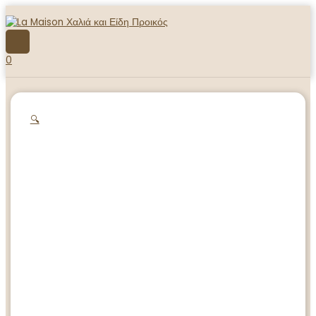
Μετάβαση
στο
περιεχόμενο
ΚΎΡΙΟ
ΜΕΝΟΎ
0
🔍