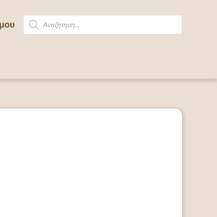
Products
 μου
search