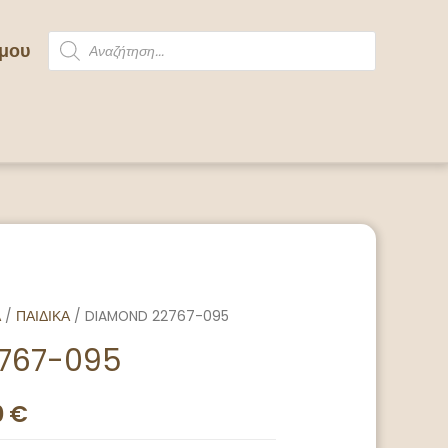
 μου
Α
/
ΠΑΙΔΙΚΑ
/ DIAMOND 22767-095
767-095
0
€