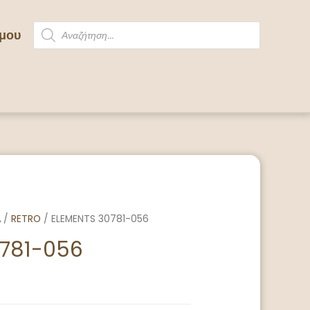
 μου
Α
/
RETRO
/ ELEMENTS 30781-056
0781-056