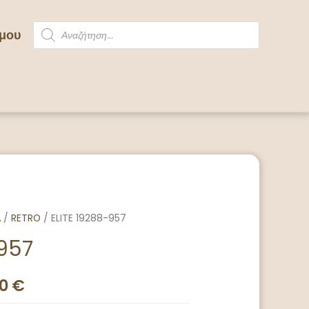
 μου
Α
/
RETRO
/ ELITE 19288-957
-957
00
€