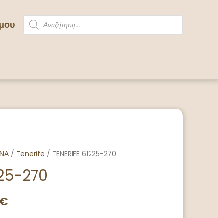
 μου
ΙΝΑ
/
Tenerife
/ TENERIFE 61225-270
225-270
€