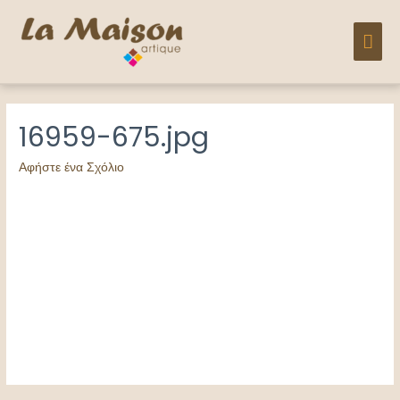
Μετάβαση
στο
ΚΎΡ
περιεχόμενο
ΜΕ
16959-675.jpg
Αφήστε ένα Σχόλιο