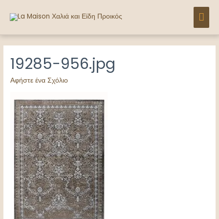
Μετάβαση
ΚΎΡ
στο
περιεχόμενο
ΜΕ
19285-956.jpg
Αφήστε ένα Σχόλιο