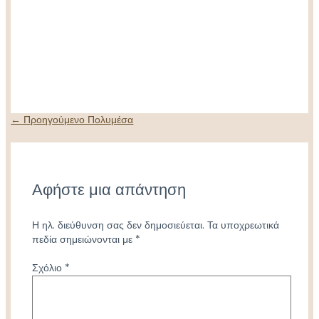
Πλοήγηση
←
Προηγούμενο Πολυμέσα
άρθρων
Αφήστε μια απάντηση
Η ηλ. διεύθυνση σας δεν δημοσιεύεται.
Τα υποχρεωτικά
πεδία σημειώνονται με
*
Σχόλιο
*