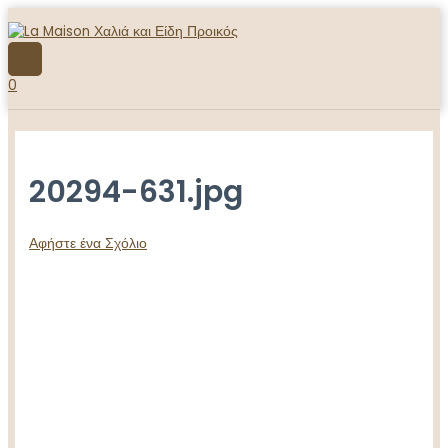
Μετάβαση
στο
περιεχόμενο
ΚΎΡΙΟ
ΜΕΝΟΎ
0
20294-631.jpg
Αφήστε ένα Σχόλιο