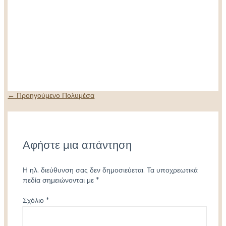
Πλοήγηση
←
Προηγούμενο Πολυμέσα
άρθρων
Αφήστε μια απάντηση
Η ηλ. διεύθυνση σας δεν δημοσιεύεται.
Τα υποχρεωτικά
πεδία σημειώνονται με
*
Σχόλιο
*