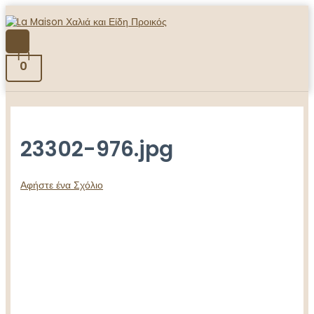
Μετάβαση
στο
περιεχόμενο
ΚΎΡΙΟ
ΜΕΝΟΎ
0
23302-976.jpg
Αφήστε ένα Σχόλιο