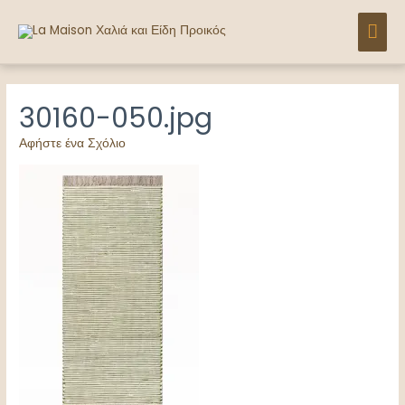
Μετάβαση
ΚΎΡ
στο
περιεχόμενο
ΜΕ
30160-050.jpg
Αφήστε ένα Σχόλιο