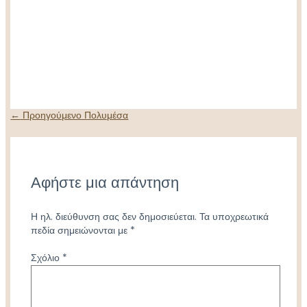
Πλοήγηση
←
Προηγούμενο Πολυμέσα
άρθρων
Αφήστε μια απάντηση
Η ηλ. διεύθυνση σας δεν δημοσιεύεται.
Τα υποχρεωτικά
πεδία σημειώνονται με
*
Σχόλιο
*