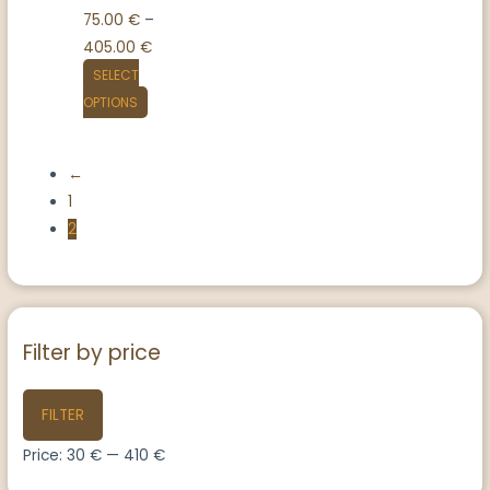
75.00
€
–
405.00
€
SELECT
OPTIONS
←
1
2
Filter by price
FILTER
Price:
30 €
—
410 €