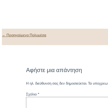
Πλοήγηση
←
Προηγούμενο Πολυμέσα
άρθρων
Αφήστε μια απάντηση
Η ηλ. διεύθυνση σας δεν δημοσιεύεται.
Τα υποχρεωτ
Σχόλιο
*