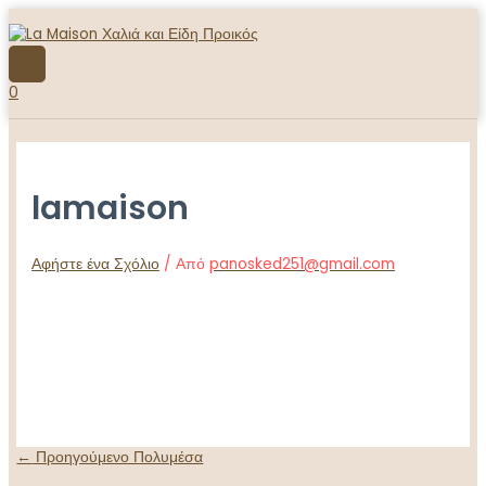
Μετάβαση
στο
περιεχόμενο
ΚΎΡΙΟ
ΜΕΝΟΎ
0
lamaison
Αφήστε ένα Σχόλιο
/ Από
panosked251@gmail.com
Πλοήγηση
←
Προηγούμενο Πολυμέσα
άρθρων