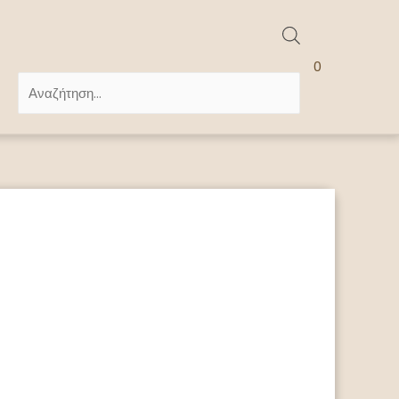
Products
0
search