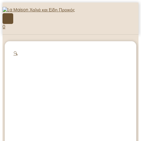
Μετάβαση
στο
περιεχόμενο
ΚΎΡΙΟ
ΜΕΝΟΎ
0
🔍